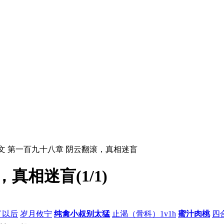
正文 第一百九十八章 阴云翻滚，真相迷盲
真相迷盲(1/1)
了以后
岁月攸宁
纯禽小叔别太猛
止渴（骨科）1v1h
蜜汁肉桃
四