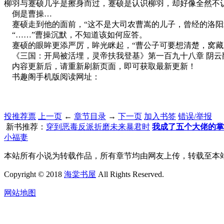
柳羽与蹇硕几乎是擦身而过，蹇硕是认识柳羽，却好像全然不
倒是曹操…
蹇硕走到他的面前，“这不是大司农曹嵩的儿子，曾经的洛阳
“……”曹操沉默，不知道该如何应答。
蹇硕的眼眸更添严厉，眸光眯起，“曹公子可要想清楚，窝藏
《三国：开局被活埋，灵帝扶我登基》第一百九十八章 阴云
内容更新后，请重新刷新页面，即可获取最新更新！
书趣阁手机版阅读网址：
投推荐票
上一页
←
章节目录
→
下一页
加入书签
错误/举报
新书推荐：
穿到恶毒反派折磨未来暴君时
我成了五个大佬的掌
小福妻
本站所有小说为转载作品，所有章节均由网友上传，转载至本
Copyright © 2018
海棠书屋
All Rights Reserved.
网站地图