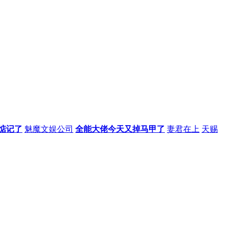
惦记了
魅魔文娱公司
全能大佬今天又掉马甲了
妻君在上
天赐