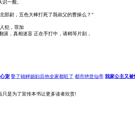
认识一般。
北部尉，五色大棒打死了我叔父的曹操么？”
人犯，罪加
翻滚，真相迷盲 正在手打中，请稍等片刻，
心宠
娶了锦鲤媳妇后他全家都旺了
都市绝世仙帝
我家公主又被
站只是为了宣传本书让更多读者欣赏!