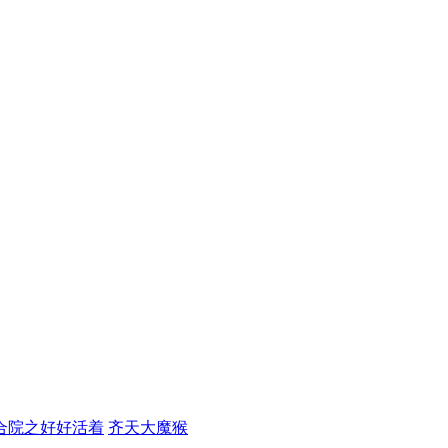
合院之好好活着
齐天大魔猴