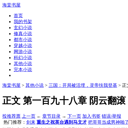
海棠书屋
首页
我的书架
玄幻小说
修真小说
都市小说
穿越小说
网游小说
科幻小说
其他小说
完本小说
海棠书屋
>
其他小说
>
三国：开局被活埋，灵帝扶我登基
> 
正文 第一百九十八章 阴云翻滚，
投推荐票
上一页
←
章节目录
→
下一页
加入书签
错误/举报
热门推荐：
剑来
重生之祝英台遇到马文才
把哥哥当成男神啪