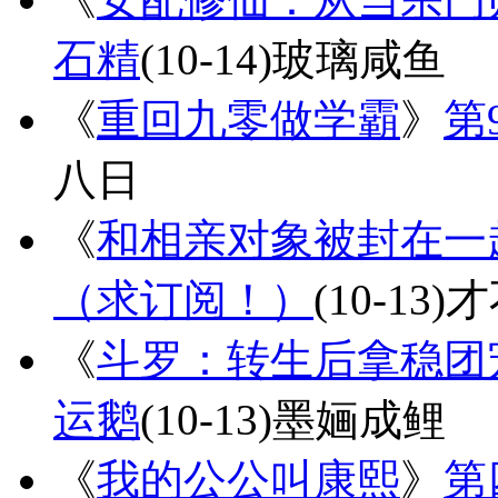
石精
(10-14)
玻璃咸鱼
《
重回九零做学霸
》
第
八日
《
和相亲对象被封在一
（求订阅！）
(10-13)
才
《
斗罗：转生后拿稳团
运鹅
(10-13)
墨婳成鲤
《
我的公公叫康熙
》
第