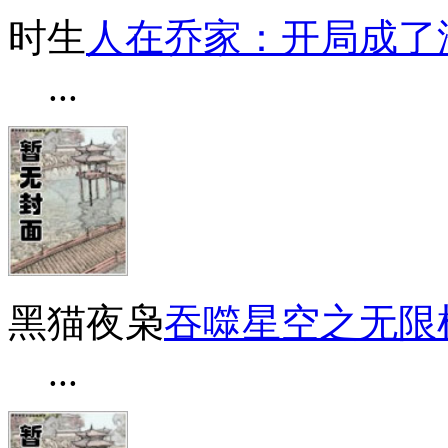
时生
人在乔家：开局成了
...
黑猫夜枭
吞噬星空之无限
...