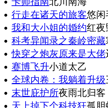
卡师指南
北川南海
行走在诸天的旅客
悠闲
我和大小姐的婚约
红夜
科考异闻录之秦岭密藏
快穿之炮灰原来是大佬
赛博飞升
小道太乙
全球内卷：我躺着升级
末世庇护所
夜雨北归客
天上掉下个科技狂
孤胆