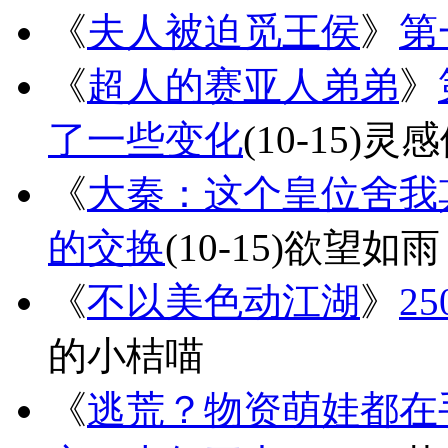
《
夫人被迫觅王侯
》
第
《
超人的赛亚人弟弟
》
了一些变化
(10-15)
灵感
《
大秦：这个皇位舍我
的交换
(10-15)
欲望如雨
《
不以美色动江湖
》
2
的小桔喵
《
逃荒？物资萌娃都在