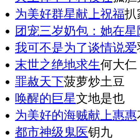
为美好群星献上祝福
扒
团宠三岁奶包：她在星
我可不是为了谈情说爱
末世之绝地求生
何大仁
罪赦天下
菠萝炒土豆
唤醒的巨星
文地是也
为美好的海贼献上惠惠
都市神级鬼医
钥九