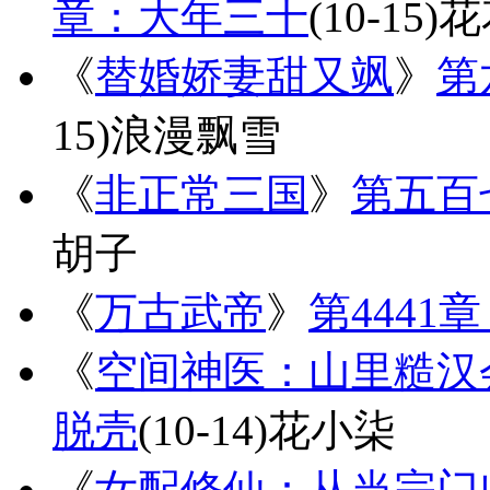
章：大年三十
(10-15)
花
《
替婚娇妻甜又飒
》
第
15)
浪漫飘雪
《
非正常三国
》
第五百
胡子
《
万古武帝
》
第4441
《
空间神医：山里糙汉
脱壳
(10-14)
花小柒
《
女配修仙：从当宗门