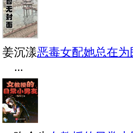
姜沉漾
恶毒女配她总在为民
...