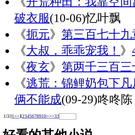
《
开荒种田：我靠空间
破衣服
(10-06)
忆叶飘
《
扼元
》
第三百七十九
《
大叔，乖乖宠我！
》
《
夜玄
》
第两千三百三
《
逃荒：锦鲤奶包下凡
俩不能成
(09-29)
咚咚陈
1/33
1
<<
1
2
3
4
5
6
7
8
9
10
>
>>
33