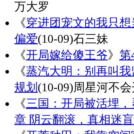
万大罗
《
穿进团宠文的我只想
偏爱
(10-09)
石三妹
《
开局嫁给傻王爷
》
第
《
蒸汽大明：别再叫我
规划
(10-09)
周星河不会
《
三国：开局被活埋，
章 阴云翻滚，真相迷盲