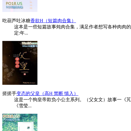
吃葫芦吐冰糖
香欲H（短篇肉合集）
这本是一些短篇故事炖肉合集，满足作者想写各种肉肉的
定:年...
搓搓手
变态的父皇（高H 禁断 慎入）
这是一个狗皇帝欺负小公主系列。（父女文）故事一《芃
《雪莹...