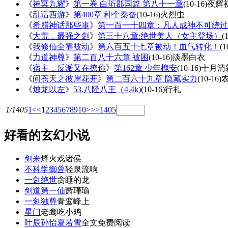
《
神冥九耀
》
第一卷 白珩郡国篇 第八十一章
(10-16)
夜辉
《
乱话西游
》
第400章 种个秦奋
(10-16)
火烈虫
《
希腊神话那些事
》
第一百一十四章：凡人成神不可绕过
《
大荒，最强之剑
》
第三十八章:绝世美人（女主登场）
(
《
我修仙全靠被动
》
第六百五十七章被动！血气转化！
(1
《
力道神尊
》
第二百八十六章 被困
(10-16)
淡墨白衣
《
宿主，反派又在撩你
》
第162章 少年槐安
(10-16)
十月清
《
问苍天之彼岸花开
》
第二百六十九章 隐藏实力
(10-16)
《
烛龙以左
》
53.八陉八王（4.4k)
(10-16)
行礼
1/1405
1
<<
1
2
3
4
5
6
7
8
9
10
>
>>
1405
好看的玄幻小说
剑来
烽火戏诸侯
不科学御兽
轻泉流响
一剑绝世
贪睡的龙
剑道第一仙
萧瑾瑜
一剑独尊
青鸾峰上
星门
老鹰吃小鸡
叶辰孙怡夏若雪
全文免费阅读