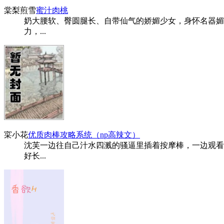
棠梨煎雪
蜜汁肉桃
奶大腰软、臀圆腿长、自带仙气的娇媚少女，身怀名器媚
力，...
寀小花
优质肉棒攻略系统（np高辣文）
沈芙一边往自己汁水四溅的骚逼里插着按摩棒，一边观看屏
好长...