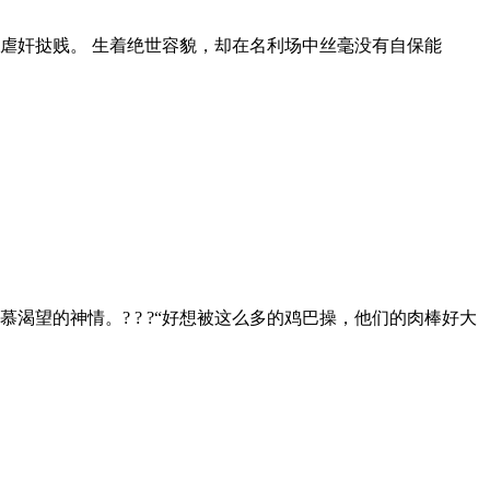
虐奸挞贱。 生着绝世容貌，却在名利场中丝毫没有自保能
望的神情。? ? ?“好想被这么多的鸡巴操，他们的肉棒好大