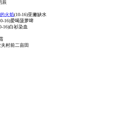
初辰
的火焰
(10-16)
亚撇缺水
10-16)
爱喝菠萝啤
0-16)
白衫染血
霜
农夫村前二亩田