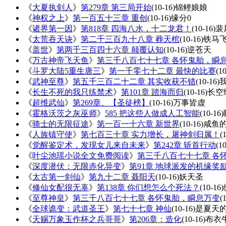
《
大夏执剑人
》
第279章 第三局开始
(10-16)
锦鲤娘娘
《
神权之上
》
第一百五十三章 重创
(10-16)
缘分0
《
诸界第一因
》
第818章 四海八水，十二龙君！
(10-16)
裴
《
太荒吞天诀
》
第二千三百九十八章 葬天棺
(10-16)
铁马
《
盖世
》
第两千三百四十六章 颠覆认知
(10-16)
逆苍天
《
万古神帝飞天鱼
》
第三千八百七十七章 各怀鬼胎，瞬
《
斗罗大陆5重生唐三
》
第一千零七十二章 最快的比赛
(1
《
武神至尊
》
第五千三百二十二章 其实收获不错
(10-16)
《
长生不死的我只练禁术
》
第101章 踏海而归
(10-16)
长空
《
超维武仙
》
第269章、【圣徒榜】
(10-16)
万事皆虚
《
霍格沃茨之灰巫师
》
585 把这些人做成人工智能
(10-16)
《
骑士的无限征途
》
第一百一十六章 新世界
(10-16)
咸鱼
《
人族镇守使
》
第七百三十章 实力增长，屠神剑归属！
(
《
觉醒鉴定术，发现女儿来自未来
》
第242章 斩首行动
(1
《
叶尘池瑶小说全文免费阅读
》
第三千八百七十七章 各
《
深度潜伏：无限赤化异变
》
第91章 地球派发的机缘奖
《
太古第一剑仙
》
第九十二章 聂阳天
(10-16)
妖天圣
《
修仙女配很无辜
》
第138章 你们想怎么个死法？
(10-16)
《
至尊神皇
》
第三千八百七十七章 各怀鬼胎，瞬息万变
(
《
全球诡变：武道圣王
》
第七十七章 神仙
(10-16)
是夏天
《
天赐万象玉作杯之兵哥哥
》
第206章：造化
(10-16)
布衣