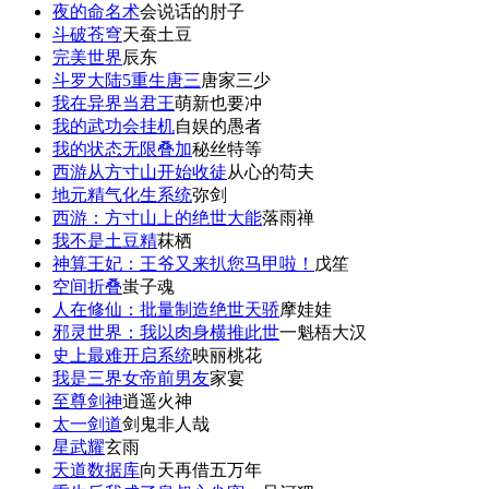
夜的命名术
会说话的肘子
斗破苍穹
天蚕土豆
完美世界
辰东
斗罗大陆5重生唐三
唐家三少
我在异界当君王
萌新也要冲
我的武功会挂机
自娱的愚者
我的状态无限叠加
秘丝特等
西游从方寸山开始收徒
从心的苟夫
地元精气化生系统
弥剑
西游：方寸山上的绝世大能
落雨禅
我不是土豆精
菻栖
神算王妃：王爷又来扒您马甲啦！
戊笙
空间折叠
蚩子魂
人在修仙：批量制造绝世天骄
摩娃娃
邪灵世界：我以肉身横推此世
一魁梧大汉
史上最难开启系统
映丽桃花
我是三界女帝前男友
家宴
至尊剑神
逍遥火神
太一剑道
剑鬼非人哉
星武耀
玄雨
天道数据库
向天再借五万年