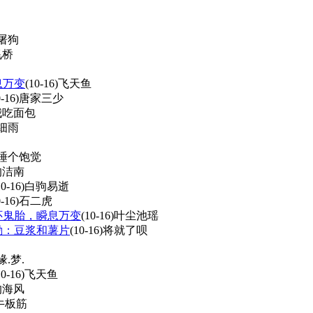
屠狗
飞桥
息万变
(10-16)
飞天鱼
0-16)
唐家三少
我吃面包
细雨
睡个饱觉
的洁南
10-16)
白驹易逝
0-16)
石二虎
怀鬼胎，瞬息万变
(10-16)
叶尘池瑶
励：豆浆和薯片
(10-16)
将就了呗
缘.梦.
10-16)
飞天鱼
的海风
牛板筋