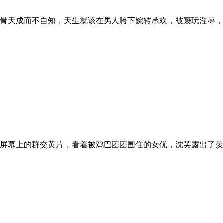
骨天成而不自知，天生就该在男人胯下婉转承欢，被亵玩淫辱，
幕上的群交黄片，看着被鸡巴团团围住的女优，沈芙露出了羡慕渴