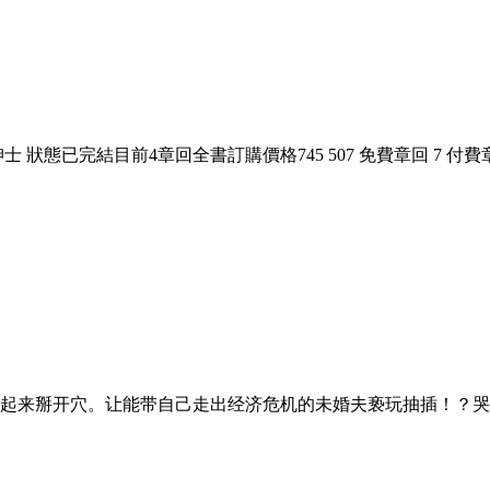
已完結目前4章回全書訂購價格745 507 免費章回 7 付費章回 67 
起来掰开穴。让能带自己走出经济危机的未婚夫亵玩抽插！？哭哭